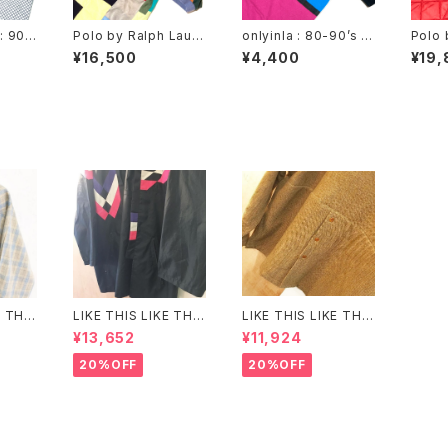
: 90-
Polo by Ralph Laure
onlyinla : 80-90’s M
Polo 
(used)
n : patchwork polo
ondrian pattern Tee
n : qu
¥16,500
¥4,400
¥19,
shirt(used)
(used)
st (u
E THA
LIKE THIS LIKE THA
LIKE THIS LIKE THA
heck
T : adidas jogtop
T: Polo by Ralph La
¥13,652
¥11,924
cardi
「HAORI」 (remake)
uren twist tweed sh
irt (remake)
20%OFF
20%OFF