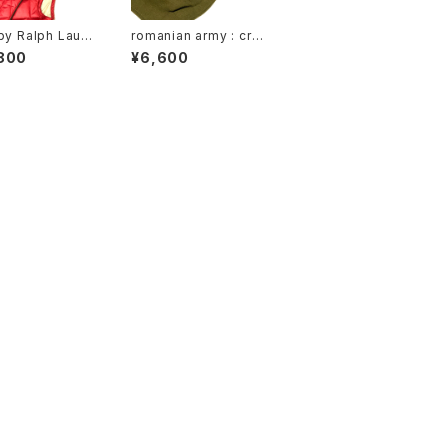
by Ralph Laure
romanian army : cre
ilting riders ve
w neck knit vest[A]
800
¥6,600
sed)
(used)