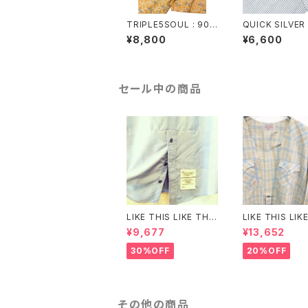
TRIPLE5SOUL : 90-
QUICK SILVER 
00’s tagging logo p
00’s B.D.shirt
¥8,800
¥6,600
rint Tee(used)
セール中の商品
LIKE THIS LIKE THA
LIKE THIS LIK
T: U.S.NAVY chambr
T : H BAR C c
¥9,677
¥13,652
ay twist shirt (rema
western twist 
ke)
gan (remake).
30%OFF
20%OFF
その他の商品