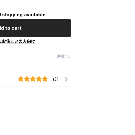
l shipping available
d to cart
にお住まいの方向け
通報する
(3)