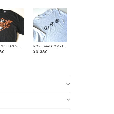
N : 「LAS VEGA
PORT and COMPAN
rley-Davidson
Y : 「TOYOTA BRAN
80
¥6,380
y print Tee (u
DS」 logo print Tee
(used)