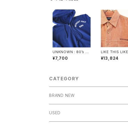
UNKNOWN : 80’s pri
LIKE THIS LIK
nt zip parka (used)
T: LANDS’END 
¥7,700
¥13,824
corduroy shirt
ake)
CATEGORY
BRAND NEW
OUTER
USED