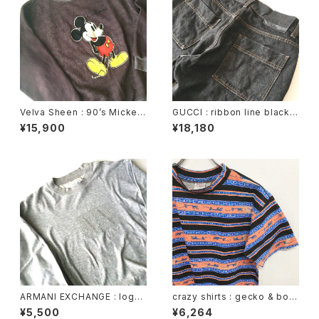
Velva Sheen : 90’s Mickey
GUCCI : ribbon line black d
Mouse print sweat shirt (u
enim pants (used)
¥15,900
¥18,180
sed)
ARMANI EXCHANGE : logo
crazy shirts : gecko & bord
embroidery sweat shirt (us
er print tee (used)
¥5,500
¥6,264
ed)