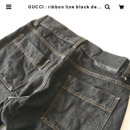
GUCCI : ribbon line black deni
m pants (used) | MANNERISM