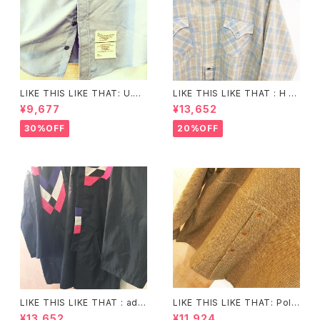
LIKE THIS LIKE THAT: U.S.
LIKE THIS LIKE THAT : H B
NAVY chambray twist shirt
AR C check western twist
¥9,677
¥13,652
(remake)
cardigan (remake).
30%OFF
20%OFF
LIKE THIS LIKE THAT : adid
LIKE THIS LIKE THAT: Polo
as jogtop 「HAORI」 (remak
by Ralph Lauren twist twe
¥13,652
¥11,924