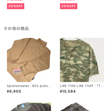
e)
ed shirt (remake)
20%OFF
20%OFF
その他の商品
Sportsmaster : 90’s pullov
LIKE THIS LIKE THAT : ｢Tur
er fleece shirt (DEAD STO
kish army｣ nano camoufla
¥9,900
¥10,584
CK)
ge no collar twist shirt (re
make)