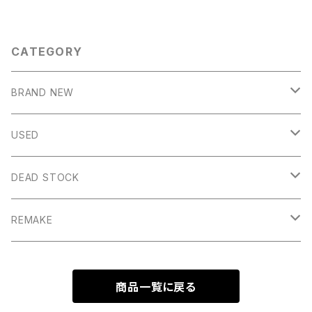
CATEGORY
BRAND NEW
OUTER
USED
COAT
JACKET
OUTER
DEAD STOCK
PARKA
SPORT&OUTDOOR
SHIRT
JACKET
OUTER
REMAKE
WORK
LONG SLEEVE
CUT&SEWN
VEST
JACKET
OUTER
商品一覧に戻る
OTHER
SHORT SLEEVE
LONG SLEEVE
BOTOMS
SHIRT
VEST
JACKET